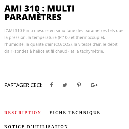
AMI 310 : MULTI
PARAMÈTRES
L’AMI 310 Kimo mesure en simultané des paramètres tels que
la pression, la température (Pt100 et thermocouple),
l’humidité, la qualité d’air (CO/CO2), la vitesse d’air, le débit
d’air (sondes à hélice et fil chaud), et la tachymétrie.
PARTAGER CECI:
DESCRIPTION
FICHE TECHNIQUE
NOTICE D'UTILISATION