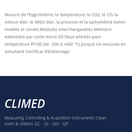
Mesure de l’hygrométrie, la température, le CO2, le CO, la
vitesse d’air, le débit d’air, la pression et la tachymétrie (selon
modèle et sonde)
Modules interchangeables
Mémoire
extensible par carte micro-SD
Deux entrées pour
température Pt100 (de -200 à +600 °C)
Jusqu’à six mesures en
simultané
Certificat d’étalonnage
CLIMED
Measuring, Controlling & Acquisition Instruments Clean
room & Utilities QC - QI - QO - QP