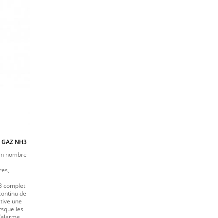
 GAZ NH3
ain nombre
res,
3 complet
continu de
tive une
rsque les
’alarme.