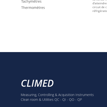
Tachymètres
d’atteindre
circuit de 
Thermomètres
réfrigérati
CLIMED
Measuring, Controlling & Acquisition Instruments
Clean room & Utilities QC - QI - QO - QP