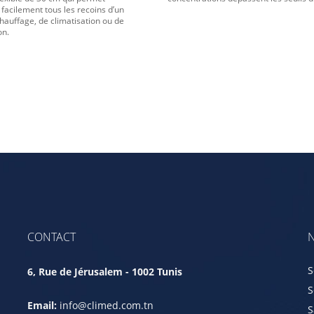
 facilement tous les recoins d’un
chauffage, de climatisation ou de
on.
CONTACT
N
S
6, Rue de Jérusalem - 1002 Tunis
S
Email:
info@climed.com.tn
S