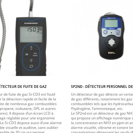
DÉTECTEUR DE FUITE DE GAZ
SP2ND : DÉTECTEUR PERSONNEL DE
r de fuite de gaz Si-CD3 est l’outil
Un détecteur de gaz détecte un cert
r la détection rapide et facile de la
de gaz différents, notamment les gaz
ite de nombreux gaz combustibles
combustibles tels que les hydrocarbu
propane, isobutane, GPL et autres
l’hydrogène, l’ammoniaque, etc.
res). Il dispose d’un écran LCD à
Le SP2nd est un détecteur de gaz NH
rage réglable pour une ergonomie
qui propose un affichage numérique 
Le Si-CD3 dispose aussi d’une alarme
la concentration en NH3 en ppm et ac
e visuelle et auditive, sans oublier
alarme visuelle, vibrante et sonore lo
lexible de 30 cm qui permet
concentrations dépassent les seuils d