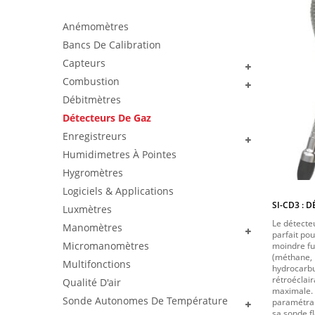
Anémomètres
Bancs De Calibration
Capteurs
Combustion
Débitmètres
Détecteurs De Gaz
Enregistreurs
Humidimetres À Pointes
Hygromètres
Logiciels & Applications
SI-CD3 : 
Luxmètres
Le détecteu
Manomètres
parfait pou
Micromanomètres
moindre fu
(méthane, 
Multifonctions
hydrocarbu
rétroéclai
Qualité D'air
maximale. 
Sonde Autonomes De Température
paramétrabl
sa sonde f