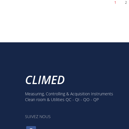
1
2
CLIMED
Measuring, Controlling & Acquisition Instruments
Clean room & Utilities QC - QI - QO - QP
SUIVEZ NOUS