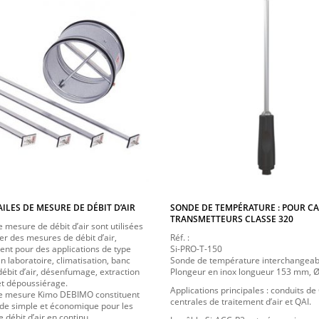
AILES DE MESURE DE DÉBIT D’AIR
SONDE DE TEMPÉRATURE : POUR C
TRANSMETTEURS CLASSE 320
e mesure de débit d’air sont utilisées
er des mesures de débit d’air,
Réf. :
nt pour des applications de type
Si-PRO-T-150
n laboratoire, climatisation, banc
Sonde de température interchangeab
débit d’air, désenfumage, extraction
Plongeur en inox longueur 153 mm, 
t dépoussiérage.
Applications principales : conduits de
de mesure Kimo DEBIMO constituent
centrales de traitement d’air et QAI.
e simple et économique pour les
débit d’air en continu.