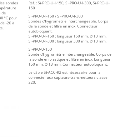
des sondes
Réf. : Si-PRO-U-I-150, Si-PRO-U-I-300, Si-PRO-U-
mpérature
150
e de
Si-PRO-U-I-150 / Si-PRO-U-I-300
80 °C pour
Sondes d’hygrométrie interchangeable. Corps
 de -20 à
de la sonde et filtre en inox. Connecteur
te.
autobloquant.
Si-PRO-U-I-150 : longueur 150 mm, Ø 13 mm.
Si-PRO-U-I-300 : longueur 300 mm, Ø 13 mm.
Si-PRO-U-150
Sonde d’hygrométrie interchangeable. Corps de
la sonde en plastique et filtre en inox. Longueur
150 mm, Ø 13 mm. Connecteur autobloquant.
Le câble Si-ACC-R2 est nécessaire pour la
connecter aux capteurs-transmetteurs classe
320.