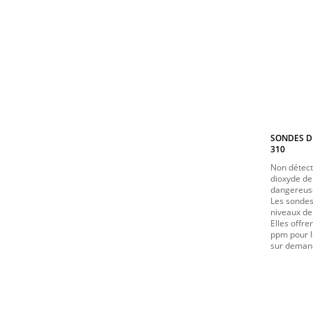
SONDES D
310
Non détect
dioxyde de
dangereus
Les sonde
niveaux de
Elles offr
ppm pour l
sur demand