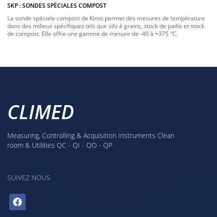
SKP : SONDES SPÉCIALES COMPOST
La sonde spéciale compost de Kimo permet des mesures de température
dans des milieux spécifiques tels que silo à grains, stock de paille et stock
de compost. Elle offre une gamme de mesure de -40 à +375 °C.
CLIMED
Measuring, Controlling & Acquisition Instruments Clean
room & Utilities QC - QI - QO - QP
SUIVEZ NOUS
facebook