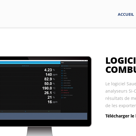
ACCUEIL
LOGIC
COMB
Le logiciel Sa
analyseurs Si-C
résultats de m
de les exporter
Télécharger le 