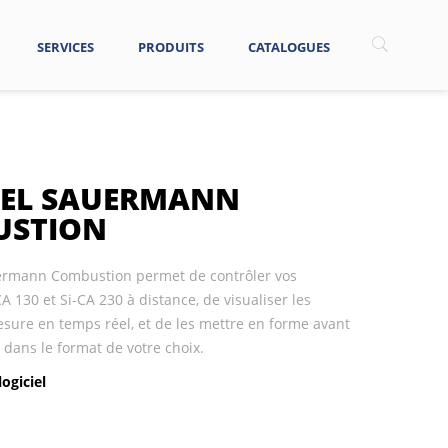
SERVICES
PRODUITS
CATALOGUES
IEL SAUERMANN
USTION
uermann Combustion permet de contrôler vos
A 130 et Si-CA 230 à distance, de visualiser les
esure en temps réel, et de les mettre en forme avant
 dans le format de votre choix.
logiciel