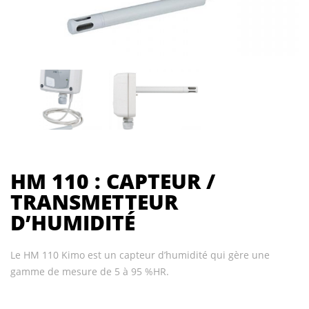
HM 110 : CAPTEUR /
TRANSMETTEUR
D’HUMIDITÉ
Le HM 110 Kimo est un capteur d’humidité qui gère une
gamme de mesure de 5 à 95 %HR.