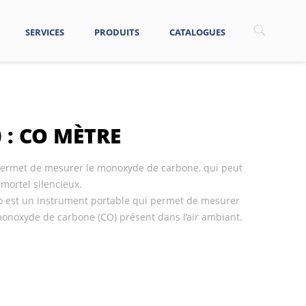
SERVICES
PRODUITS
CATALOGUES
 : CO MÈTRE
ermet de mesurer le monoxyde de carbone, qui peut
mortel silencieux.
 est un instrument portable qui permet de mesurer
monoxyde de carbone (CO) présent dans l’air ambiant.