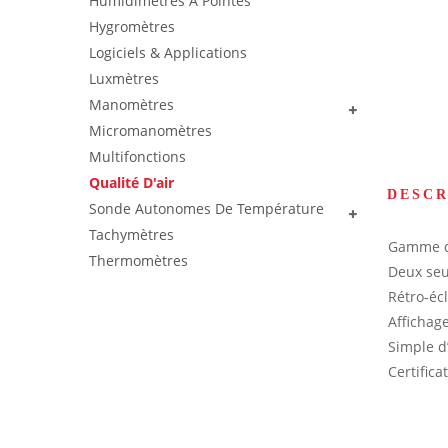
Humidimetres À Pointes
Hygromètres
Logiciels & Applications
Luxmètres
Manomètres
Micromanomètres
Multifonctions
Qualité D'air
DESCR
Sonde Autonomes De Température
Tachymètres
Gamme de
Thermomètres
Deux seu
Rétro-éc
Affichag
Simple d’
Certifica