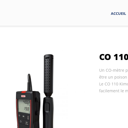
ACCUEIL
CO 110
Un CO-mètre p
être un poison 
Le CO 110 Kimo
facilement le 