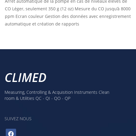
Arrêt automatique de la pompe en cas de niveaux élevés de
CO
Léger, seulement 350 g (12 oz)
Mesure du CO jusqu’à 8000
ppm
Ecran couleur
Gestion des données avec enregistrement
automatique et création de rapports
CLIMED
Measuring, Controlling & Acquisition Instruments Clean
room & Utilities QC - QI - QO - QP
SUIVEZ NOUS
facebook