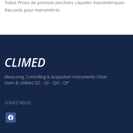
Tubes
Prises de pression
Jonctions
Liquides manométriques
Raccords pour manomètres
CLIMED
Measuring, Controlling & Acquisition Instruments Clean
room & Utilities QC - QI - QO - QP
SUIVEZ NOUS
facebook